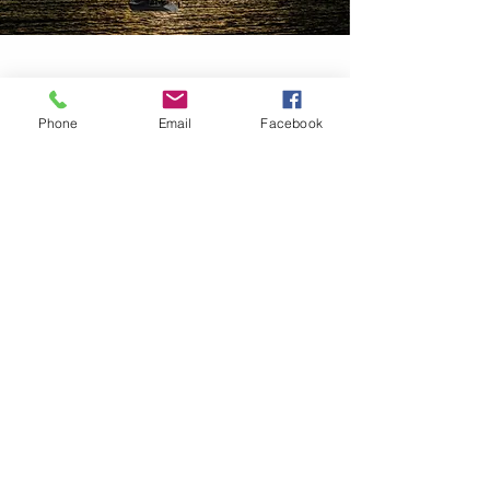
info@mycyachting.com
Phone
Email
Facebook
Sitemize kayıt olun,
gelişmelerden ilk sizin
haberiniz olsun
Gönder