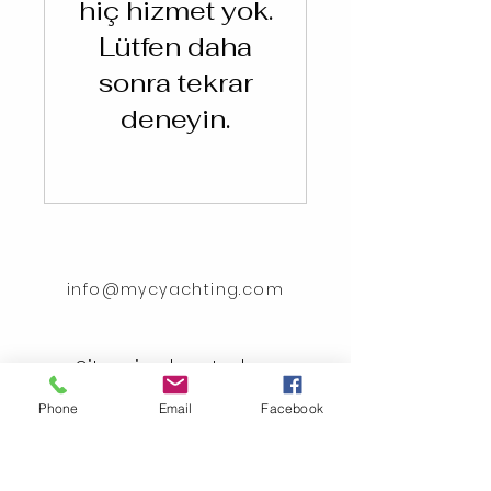
hiç hizmet yok.
Lütfen daha
sonra tekrar
deneyin.
info@mycyachting.com
Sitemize kayıt olun,
gelişmelerden ilk sizin
Phone
Email
Facebook
haberiniz olsun